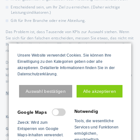
Entscheidend sein, um Ihr Ziel zu erreichen. (Daher wichtige
Leistungsindikatoren.)
Gilt für Ihre Branche oder eine Abteilung.
Das Problem ist, dass Tausende von KPIs zur Auswahl stehen. Wenn
Sie sich für den falschen entscheiden, messen Sie etwas, das nicht mit
Ihren Zielen übereinstimmt. Wie sollten Sie dann vorgehen, um die
richtigen KPIs für Ihr Unternehmen auszuwählen?
Unsere Website verwendet Cookies. Sie können Ihre
Einwilligung zu den Kategorien geben oder alle
Der beste Weg, dies zu erreichen, besteht darin, einige der
akzeptieren. Detallierte Informationen finden Sie in der
wichtigsten KPIs zu recherchieren und zu verstehen. Auf diese Weise
Datenschutzerklärung.
können Sie besser nachvollziehen, welche für Ihre Branche spezifisch
sind und welche nicht von Nutzen sind.
Auswahl bestätigen
Alle akzeptieren
Nur was Sie messen, können Sie auch managen.
Notwendig
Google Maps
Key Performance Indicator - Beispiele und Definitionen
Tools, die wesentliche
Zweck: Wird zum
Services und Funktionen
Gewinn:
Das versteht sich von selbst, ist aber dennoch wichtig, da
Entsperren von Google
ermöglichen,
dies einer der wichtigsten Leistungsindikatoren auf dem Markt ist.
Maps-Inhalten verwendet.
einschließlich