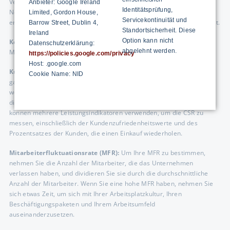
Vergessen Sie nicht, sowohl die Brutto- als auch die
Anbieter: Google Ireland
Identitätsprüfung,
Nettogewinnspanne zu analysieren, um besser zu verstehen, wie
Limited, Gordon House,
Servicekontinuität und
erfolgreich Ihr Unternehmen bei der Erzielung einer hohen Rendite ist.
Barrow Street, Dublin 4,
Standortsicherheit. Diese
Ireland
Option kann nicht
Kosten:
Messen Sie die Kosteneffizienz und finden Sie die besten
Datenschutzerklärung:
abgelehnt werden.
Möglichkeiten, um Ihre Kosten zu senken und zu verwalten.
https://policies.google.com/privacy
Host: .google.com
Kundenzufriedenheit OTIF / PPM:
Oberflächlich betrachtet ist dies
Cookie Name: NID
ganz einfach: Machen Sie den Kunden glücklich und er wird auch
weiterhin Ihr Kunde sein. Viele Firmen argumentieren jedoch, dass
dies mehr für den Shareholder Value als für die Kunden selbst ist. Sie
können mehrere Leistungsindikatoren verwenden, um die CSR zu
messen, einschließlich der Kundenzufriedenheitswerte und des
Prozentsatzes der Kunden, die einen Einkauf wiederholen.
Mitarbeiterfluktuationsrate (MFR):
Um Ihre MFR zu bestimmen,
nehmen Sie die Anzahl der Mitarbeiter, die das Unternehmen
verlassen haben, und dividieren Sie sie durch die durchschnittliche
Anzahl der Mitarbeiter. Wenn Sie eine hohe MFR haben, nehmen Sie
sich etwas Zeit, um sich mit Ihrer Arbeitsplatzkultur, Ihren
Beschäftigungspaketen und Ihrem Arbeitsumfeld
auseinanderzusetzen.