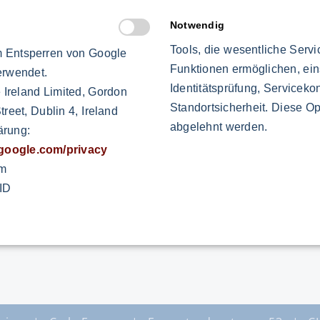
Notwendig
 the
Tools, die wesentliche Serv
 Entsperren von Google
Funktionen ermöglichen, ein
erwendet.
with the departments. Their main role is the
Identitätsprüfung, Servicekon
 Ireland Limited, Gordon
n of the lean roll-out as well as the execution of
Standortsicherheit. Diese Op
reet, Dublin 4, Ireland
 improvements.
abgelehnt werden.
ärung:
s.google.com/privacy
 training documents and flyers for the
om
ID
tings and the latest training courses can be