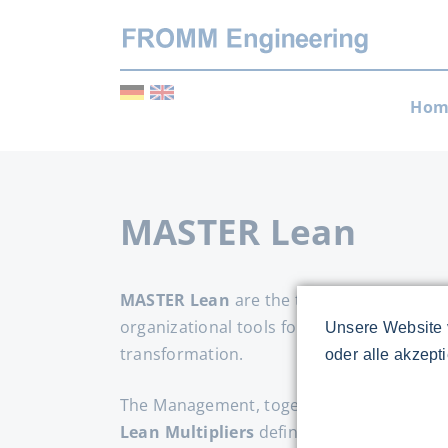
Skip
Hom
navi
MASTER Lean
MASTER Lean
are the technical and
organizational tools for business process
Unsere Website 
transformation.
oder alle akzept
The Management, together with the
MAS
Lean Multipliers
define the vision, strate