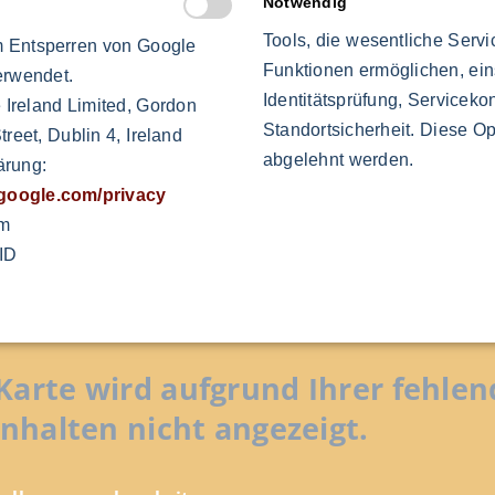
Notwendig
Tools, die wesentliche Serv
 Entsperren von Google
Funktionen ermöglichen, ein
erwendet.
Identitätsprüfung, Servicekon
 Ireland Limited, Gordon
Standortsicherheit. Diese Op
reet, Dublin 4, Ireland
abgelehnt werden.
ärung:
s.google.com/privacy
om
ID
Karte wird aufgrund Ihrer fehl
Inhalten nicht angezeigt.