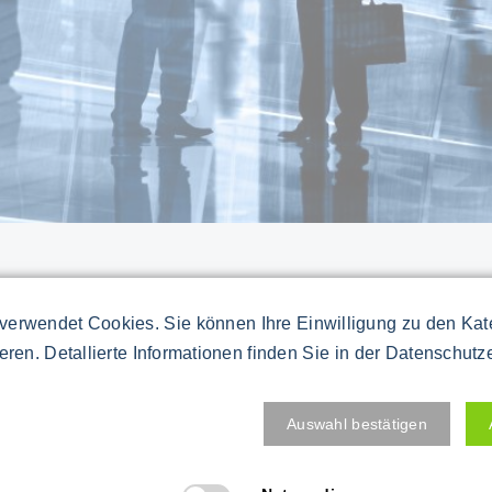
Besuchen Sie mein Profil
verwendet Cookies. Sie können Ihre Einwilligung zu den Ka
XING!
ieren. Detallierte Informationen finden Sie in der Datenschutz
Auswahl bestätigen
Seit Juni 2008 bin ich Mitg
DDIM.