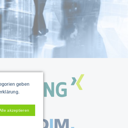
 auf
tegorien geben
erklärung.
Alle akzeptieren
lied im