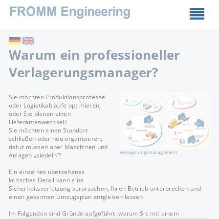
Warum ein professioneller
Verlagerungsmanager?
Sie möchten Produktionsprozesse
oder Logistikabläufe optimieren,
oder Sie planen einen
Lieferantenwechsel?
Sie möchten einen Standort
schließen oder neu organisieren,
dafür müssen aber Maschinen und
Verlagerungsmanagement
Anlagen „siedeln“?
Ein einzelnes übersehenes
kritisches Detail kann eine
Sicherheitsverletzung verursachen, Ihren Betrieb unterbrechen und
einen gesamten Umzugsplan entgleisen lassen.
Im Folgenden sind Gründe aufgeführt, warum Sie mit einem