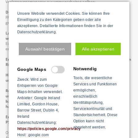
Verlagerungsmanager zusammenarbeiten sollten:
Der Relocation Manager hat die Fehler schon alle gemacht.
Unsere Website verwendet Cookies. Sie können Ihre
FROMM Engineering hat eine umfassende Expertenbank, um Ihre
Einwilligung zu den Kategorien geben oder alle
größten Umzugsprobleme zu lösen.
akzeptieren. Detallierte Informationen finden Sie in der
Datenschutzerklärung.
Lassen Sie Ihre Mitarbeiter sich auf ihre Arbeit konzentrieren,
während die Experten den Umzug verwalten.
Ein großes Umzugsprojekt kann mehr als 1.200 Stunden Personalzeit
erfordern
Auswahl bestätigen
Alle akzeptieren
Erzielen Sie eine positive Kapitalrendite in Form von reduziertem
Risiko, Kostenkontrolle und Zufriedenheit der Stakeholder
Notwendig
Google Maps
Halten Sie den Umzug auf Kurs, auch bei plötzlich auftretenden
Tools, die wesentliche
Zweck: Wird zum
ungeplanten Störungen
Services und Funktionen
Entsperren von Google
Reduzieren Sie den „Disruption Dip“ Betriebseinschränkungen
ermöglichen,
Maps-Inhalten verwendet.
und -stilllegungen sowie Produktionsstörungen beim Kunden
einschließlich
Anbieter: Google Ireland
bzw. seinen Lieferanten, bei Arbeitsplatzveränderungen - und
Identitätsprüfung,
Limited, Gordon House,
halten Sie die Stakeholder bei Laune.
Servicekontinuität und
Barrow Street, Dublin 4,
Standortsicherheit. Diese
Erfassen Sie alle möglichen Kosteneinsparungen. Definition der
Ireland
Option kann nicht
PSP Elemente
Datenschutzerklärung:
abgelehnt werden.
https://policies.google.com/privacy
Ob innerhalb des Werksgeländes, an einen neuem Standort oder ins
Host: .google.com
Ausland, ob Maschinen, komplette Produktionsanlagen oder Waren-