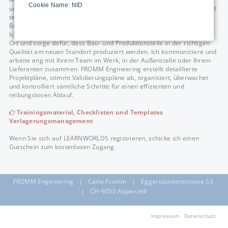
Cookie Name: NID
und Teilebestände: FROMM Enginering managt die professionelle und
termingerechte Abwicklung Ihres Verlagerungsprojektes in den
Bereichen Qualität und Logistik.
Ich überwache den Wiederaufbau bzw. den Produktionsneuanlauf vor
Ort und sorge dafür, dass Bau- und Produktionsteile in der richtigen
Qualität am neuen Standort produziert werden. Ich kommuniziere und
arbeite eng mit Ihrem Team im Werk, in der Außenstelle oder Ihrem
Lieferanten zusammen. FROMM Engineering erstellt detaillierte
Projektpläne, stimmt Validierungspläne ab, organisiert, überwachet
und kontrolliert sämtliche Schritte für einen effizienten und
reibungslosen Ablauf.
Trainingsmaterial, Checklisten und Templates
Verlagerungsmanagement
Wenn Sie sich auf LEARNWORLDS registrieren, schicke ich einen
Gutschein zum kostenlosen Zugang.
FROMM Engineering | Carlo Fromm | Eggerstandenstrasse 53
| CH-9050 Appenzell
Navigation
Impressum
Datenschutz
überspringen